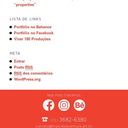
“properties”
LISTA DE LINKS
Portfólio no Behance
Portfólio no Facebook
Viver 180 Produções
META
Entrar
Posts
RSS
RSS
dos comentários
WordPress.org
Veja mais trabalhos:
3682-6380
(11)
contato@marceloaventura.art.br