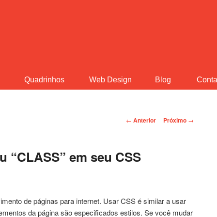
o
Quadrinhos
Web
.
Design
Blog
Conta
Navegação de Posts
←
Anterior
Próximo
→
ou “CLASS” em seu CSS
ento de páginas para internet. Usar CSS é similar a usar
lementos da página são especificados estilos. Se você mudar