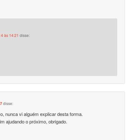
14 às 14:21
disse:
17
disse:
o, nunca vi alguém explicar desta forma.
m ajudando o próximo, obrigado.