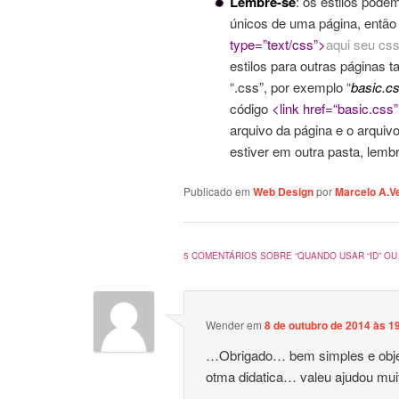
Lembre-se
: os estilos pode
únicos de uma página, então 
type=”text/css”>
aqui seu cs
estilos para outras páginas 
“.css”, por exemplo “
basic.c
código
<link href=“basic.css”
arquivo da página e o arquiv
estiver em outra pasta, lemb
Publicado em
Web Design
por
Marcelo A.V
5 COMENTÁRIOS SOBRE “
QUANDO USAR “ID” OU
Wender
em
8 de outubro de 2014 às 1
…Obrigado… bem simples e objet
otma didatica… valeu ajudou mu