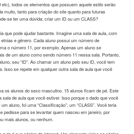
d etc), todos os elementos que possuem aquele estilo serão
 muito, tanto para criação do site quanto para futuras
 pode-se ter uma dúvida: criar um ID ou um CLASS?
ia que pode ajudar bastante. Imagine uma sala de aula, com
, etnias e gênero. Cada aluno possui um número de
ma o número 11, por exemplo. Apenas um aluno se
ais de um aluno como sendo número 11 nessa sala. Portanto,
aluno, seu “ID”. Ao chamar um aluno pelo seu ID, você tem
. Isso se repete em qualquer outra sala de aula que você
 os alunos do sexo masculino. 15 alunos ficam de pé. Este
 sala de aula que você estiver. Isso porque o dado que você
e um aluno, foi uma “Classificação”, um “CLASS”. Você teria
 pedisse para se levantar quem nasceu em janeiro, por
ou mais alunos, ou nenhum.
e aula é sua página da internet. Um elemento único na página