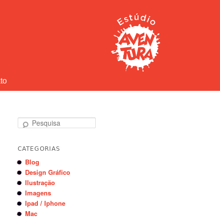
to
Pesquisa
CATEGORIAS
Blog
Design Gráfico
Ilustração
Imagens
Ipad / Iphone
Mac