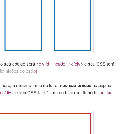
ão seu código será
<div id=“header”></div>
e seu CSS terá
definições do estilo
}
ato, a mesma fonte de letra,
não são
únicas
na página.
></div>
e seu CSS terá “.” antes do nome, ficando
.coluna