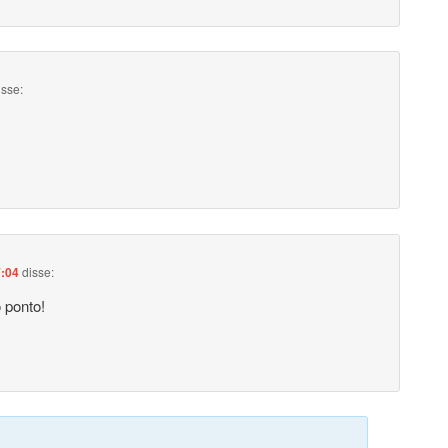
isse:
7:04
disse:
o ponto!