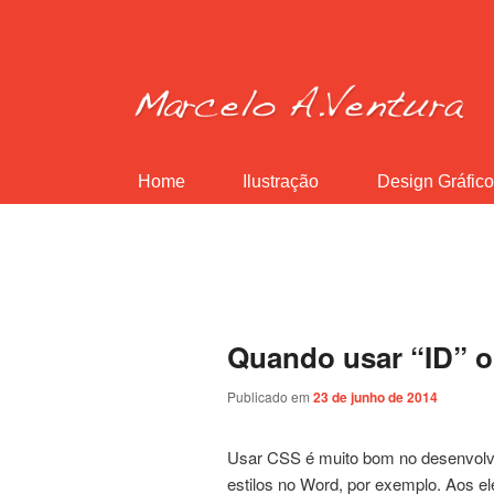
Home
Ilustração
Design
.
Gráfic
Quando usar “ID” 
Publicado em
23 de junho de 2014
Usar CSS é muito bom no desenvolvim
estilos no Word, por exemplo. Aos e