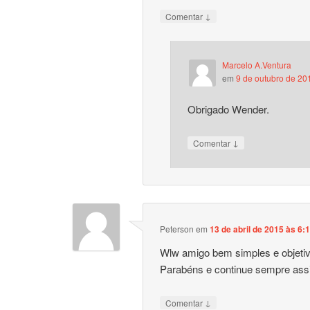
↓
Comentar
Marcelo A.Ventura
em
9 de outubro de 20
Obrigado Wender.
↓
Comentar
Peterson
em
13 de abril de 2015 às 6:
Wlw amigo bem simples e objetiv
Parabéns e continue sempre assi
↓
Comentar