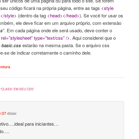
m ser únicos de uma página ou para todo o site. Se forem
seu código ficará na própria página, entre as tags
<style
s
</style>
(dentro da tag
<head></head>
). Se você for usar os
também, ele deve ficar em um arquivo próprio, com extensão
ss
”. Em cada página onde ele será usado, deve conter o
 rel=”stylesheet” type=”text/css” />
. Aqui considerei que o
o
basic.css
estarão na mesma pasta. Se o arquivo css
re-se de indicar corretamente o caminho dele.
entura
.
 “CLASS” EM SEU CSS
”
9:37
disse:
ivo….ideal para iniciantes…
ito….