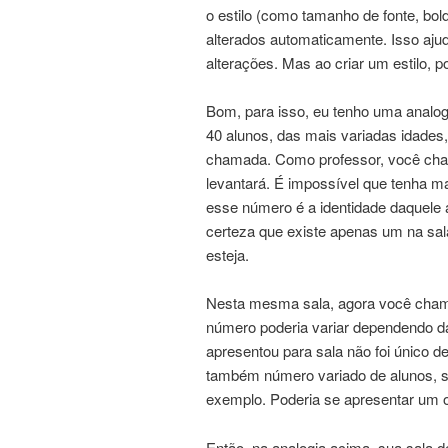
o estilo (como tamanho de fonte, bol
alterados automaticamente. Isso ajuda
alterações. Mas ao criar um estilo,
Bom, para isso, eu tenho uma analog
40 alunos, das mais variadas idades
chamada. Como professor, você cha
levantará. É impossível que tenha m
esse número é a identidade daquele 
certeza que existe apenas um na sala
esteja.
Nesta mesma sala, agora você chama
número poderia variar dependendo da
apresentou para sala não foi único d
também número variado de alunos, se
exemplo. Poderia se apresentar um 
Então, na analogia acima, sua sala d