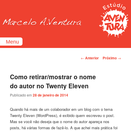
Menu
Home
Navegação de Posts
←
Anterior
Próximo
→
Ilustração
Design
.
Gráfico
Como retirar/mostrar o nome
Quadrinhos
do autor no Twenty Eleven
Web
.
Design
Publicado em
28 de janeiro de 2014
Blog
Contato
Quando há mais de um colaborador em um blog com o tema
Twenty Eleven (WordPress), é exibido quem escreveu o post.
Mas se você não deseja que o nome do autor apareça nos
posts, há várias formas de fazê-lo. A que achei mais prática foi