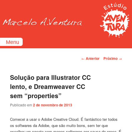
Menu
Home
Navegação de Posts
←
Anterior
Próximo
→
Ilustração
Design
.
Gráfico
Solução para Illustrator CC
Quadrinhos
lento, e Dreamweaver CC
Web
.
Design
sem “properties”
Blog
Publicado em
2 de novembro de 2013
Contato
Comecei a usar o Adobe Creative Cloud. É fantástico ter todos
os softwares da Adobe, que são muito bons, sem ter que
escolher um pacote com menos softwares por causa do preço. É