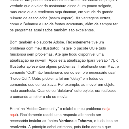
verdade que o valor da assinatura ainda é um pouco salgado,
mas creio que a tendência seja diminuir, em virtude do grande
número de associados (assim espero). As vantagens extras,
como o Behance e uso de fontes adicionais, além de sempre ter
os programas atualizados também são excelentes.
Bom também é o suporte Adobe. Recentemente tive um
problema com meu Illustrator. Instalei o pacote CC e tudo
funcionou sem problemas. Até que ficou disponível uma
atualização na nuvem. Após esta atualização (para versão 17), o
Illustrator apresentou alguns problemas. Trabalhando com Mac, o
comando “Quit” não funcionava, sendo sempre necessário usar
“Force Quit”. Outro problema foi um “delay” em todos os
comandos que eu realizava. Por exemplo, ao mover um objeto,
nada acontecia. Quando eu “deletava” este objeto, era realizado
o comando anteiror e ele se movia.
Entrei na “Adobe Community” e relatei o meu problema (
veja
aqui
). Rapidamente recebi uma resposta afirmando ser
necessário instalar as fontes
Verdana
e
Tahoma
, e tudo isso se
resolveria. A princípio achei estranho, pois tinha certeza que