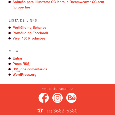
Solução para Illustrator CC lento, e Dreamweaver CC sem
“properties”
LISTA DE LINKS
Portfólio no Behance
Portfólio no Facebook
Viver 180 Produções
META
Entrar
Posts
RSS
RSS
dos comentários
WordPress.org
Veja mais trabalhos:
3682-6380
(11)