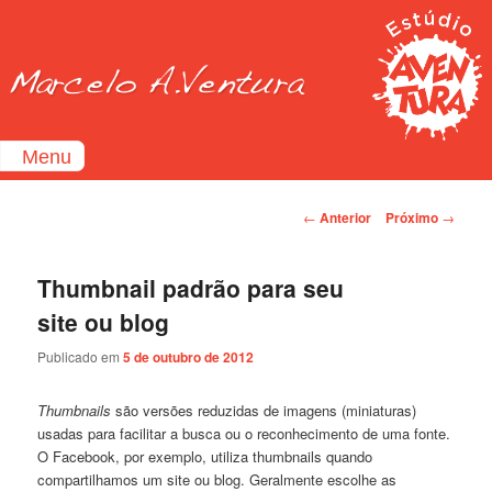
Menu
Home
Navegação de Posts
←
Anterior
Próximo
→
Ilustração
Design
.
Gráfico
Thumbnail padrão para seu
Quadrinhos
site ou blog
Web
.
Design
Publicado em
5 de outubro de 2012
Blog
Contato
Thumbnails
são versões reduzidas de imagens (miniaturas)
usadas para facilitar a busca ou o reconhecimento de uma fonte.
O Facebook, por exemplo, utiliza thumbnails quando
compartilhamos um site ou blog. Geralmente escolhe as